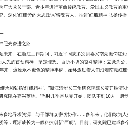
，成为广大党员干部、青少年进行革命传统教育、爱国主义教育的重
、深化‘红船旁的大思政课’铸魂育人、推进‘红船精神’弘扬传
—
神照亮奋进之路
来。在浙江工作期间，习近平同志多次到嘉兴南湖瞻仰红船，于
敢为人先的首创精神；坚定理想、百折不挠的奋斗精神；立党为公
多年来，这座永不褪色的精神丰碑，始终激励着人们沿着南湖红
承和弘扬‘红船精神’。”浙江清华长三角研究院院长黄开胜清晰记
研究院在嘉兴落地。“当时几乎是从零开始，团队不到10人、启
”
多地寻求资源、与干部群众密切协作……多年来，他们敢为人
楼等，逐渐成长为一艘科技创新“巨舰”。目前，研究院已建成多个