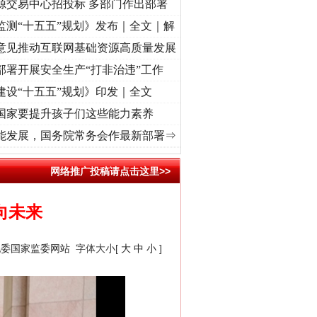
源交易中心招投标 多部门作出部署
监测“十五五”规划》发布｜全文｜解
意见推动互联网基础资源高质量发展
部署开展安全生产“打非治违”工作
建设“十五五”规划》印发｜全文
国家要提升孩子们这些能力素养
 奋进复兴征程丨“转折之城”激荡..
·[视频]
牢记初心使命 奋进复兴征程丨红船起航处 潮起
能发展，国务院常务会作最新部署⇒
网络推广投稿请点击这里>>
向未来
纪委国家监委网站
字体大小[
大
中
小
]