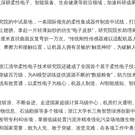
团队深耕柔性电子、智能装备、生命健康等前沿领域，加速科研成
院的中试基地，一条国际领先的柔性集成器件制造中试线，打
上翅膀。拿起一片轻薄如纱的仿生“电子皮肤”，研究院院长助理
配一厘米直径曲面反复弯折一万次。“传统刚性传感器难以适配机器
、摩擦力和接触位置，让机器人拥有灵敏的‘触觉神经’，为破解
江清华柔性电子技术研究院还建成了全国首个基于柔性电子技
破百万级，为AI模型训练提供源源不断的“数据粮食”，助力技
线有效贯通，以柔性电子为核心，机器人制造、AI智能感知、智
斩浪、不断奋进。走进国家超级计算乌镇中心，机房灯火通明、
生物信息、石油勘探等多个领域；浙江大学长三角智慧绿洲创新中心
发明专利40余项，掌握低碳处置污泥并精准强化污染场地微生
国家需要，敢为人先、敢于突破、攻坚克难，在各项工作中勇当“探