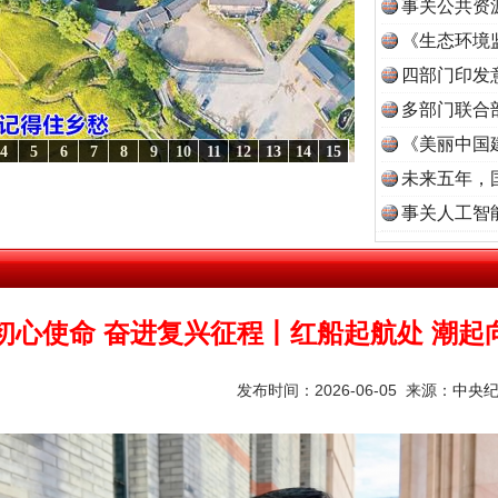
事关公共资
《生态环境
读
四部门印发
多部门联合
《美丽中国
4
5
6
7
8
9
10
11
12
13
14
15
未来五年，
下好光景..
·[视频]
因党而生 为党而战——百年“纪”事⑧加强纪律..
·[视频]
牢记初心使命
事关人工智
初心使命 奋进复兴征程丨红船起航处 潮起
发布时间：2026-06-05 来源：
中央