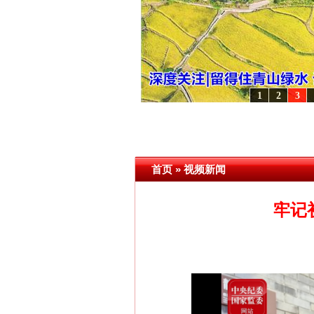
1
2
3
变雪域高原..
·[视频]
永葆“两个先锋队”本色
·[视频]
牢记初心使命 奋进复兴征程丨宝塔山
首页
»
视频新闻
牢记