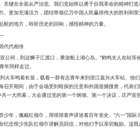
关键在全面从严治党。我们党始终以勇于自我革命的精神打造
力、更加充满活力，团结带领亿万中国人民赢得伟大的胜利和荣
航的地方，聆听历史的回响，感悟精神的力量。
—
因代代相传
宣公祠，到达狮子汇渡口，乘游船上湖心岛。“鹤鸣夫人在站等候，
的青年同样走过。
列火车鸣着长笛，载着一群有志青年来到浙江嘉兴火车站。他们
海召开期间，由于会场受到暗探的注意和外国巡捕搜查，代表们
中共一大闭幕，大会通过党的第一个纲领、第一个决议，庄严宣
年，佩戴红领巾，用琅琅童声讲述着百年党史。“六一”国际
命纪念馆少先队红领巾讲解员回信，对他们予以亲切勉励。这既