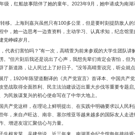
级，红船故事陪伴了她的童年。2023年9月，她申请成为南湖革
移。上海到嘉兴虽然只有100多公里，但是要时刻提防敌人的
程中，她一边思考一边查资料，主动学习、认真求知，纪念馆里
建党峥嵘岁月。
代表们害怕吗？”有一次，高晴萱为前来参观的大学生团队讲
愣。“但片刻后我还是说出了心声，我想先辈们肯定会害怕，但
辟了新道路，让人民过上了好日子。”没等高晴萱说完，听众就
，1920年陈望道翻译的《共产党宣言》首译本、中国共产党
攻坚战取得全面胜利、民主法治建设迈出重大步伐等重要专题启
、为民族谋复兴的初心使命写在了中华大地上。
共产党这样，在理论上鲜明提出、在实践中明确要求以人民利
些年，来自卢旺达、南非、塞尔维亚等越来越多的国际友人走进
作、增进友谊汇聚信心与力量。
根发芽。吴建华说，近三年来，南湖革命纪念馆每年接待观众达