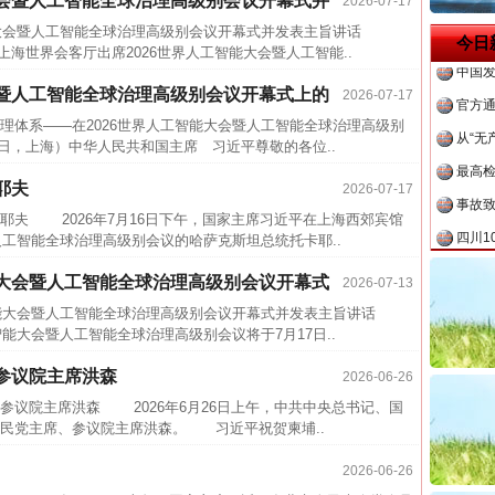
大会暨人工智能全球治理高级别会议开幕式并
2026-07-17
中方对
大会暨人工智能全球治理高级别会议开幕式并发表主旨讲话
今日
中国发
在上海世界会客厅出席2026世界人工智能大会暨人工智能..
官方
会暨人工智能全球治理高级别会议开幕式上的
2026-07-17
从“无
理体系——在2026世界人工智能大会暨人工智能全球治理高级别
最高
7日，上海）中华人民共和国主席 习近平尊敬的各位..
事故致
耶夫
2026-07-17
四川1
夫 2026年7月16日下午，国家主席习近平在上海西郊宾馆
人工智能全球治理高级别会议的哈萨克斯坦总统托卡耶..
半生相
一纸欠
能大会暨人工智能全球治理高级别会议开幕式
2026-07-13
26万
能大会暨人工智能全球治理高级别会议开幕式并发表主旨讲话
能大会暨人工智能全球治理高级别会议将于7月17日..
杨天
参议院主席洪森
2026-06-26
传销头
议院主席洪森 2026年6月26日上午，中共中央总书记、国
四川省
民党主席、参议院主席洪森。 习近平祝贺柬埔..
中方对
2026-06-26
中国发
茶叶“炒上天”