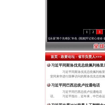
1
2
3
0周年 深刻改变雪域高原..
·[视频]
永葆“两个先锋队”本色
·[视频]
牢记初心使命 奋进复
首页
- 政要论坛 -
省市负责人>>>
习近平同斯洛伐克总统佩列格里
习近平同斯洛伐克总统佩列格里尼会
堂同来华进行国事访问的斯洛伐克总统佩
习近平同巴西总统卢拉通电话
习近平同巴西总统卢拉通电话 20
话。 习近平指出，近年来，中巴命运共