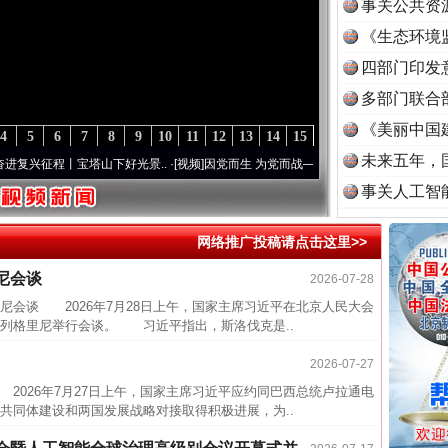
事关公共资
《生态环境
读
四部门印发
多部门联合
《美丽中国
4
5
6
7
8
9
10
11
12
13
14
15
未来五年，
兴征程丨宝塔山下好光景..
·[视频]
因党而生 为党而战——百年“纪”事⑧加强纪律..
·[视频
事关人工智
网络推广投稿请点击这里>>
尼会谈
2026-07-28
半生相
谈 2026年7月28日上午，国家主席习近平在北京人民大会
一纸欠
列格里尼举行会谈。 习近平指出，斯洛伐克是..
26万
2026-07-27
杨天
26年7月27日上午，国家主席习近平应约同巴西总统卢拉通电
传销头
同体建设和两国发展战略对接取得积极进展，为..
四川省