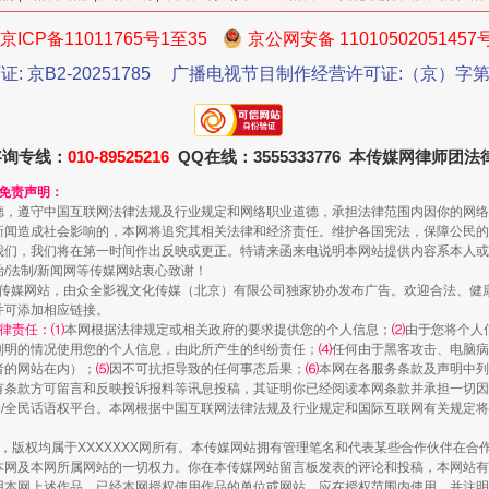
京ICP备11011765号1至35
京公网安备 11010502051457
今年投资意愿榜揭晓
证: 京B2-20251785
广播电视节目制作经营许可证:（京）字第3
咨询专线：
010-89525216
QQ在线：3555333776 本传媒网律师团
和免责声明：
德，遵守中国互联网法律法规及行业规定和网络职业道德，承担法律范围内因你的网络
新闻造成社会影响的，本网将追究其相关法律和经济责任。维护各国宪法，保障公民的
我们，我们将在第一时间作出反映或更正。特请来函来电说明本网站提供内容系本人或
治/法制/新闻网等传媒网站衷心致谢！
新闻网等传媒网站，由众全影视文化传媒（北京）有限公司独家协办发布广告。欢迎合法、
并可添加相应链接。
律责任：⑴
本网根据法律规定或相关政府的要求提供您的个人信息；
⑵
由于您将个人
列明的情况使用您的个人信息，由此所产生的纠纷责任；
⑷
任何由于黑客攻击、电脑病
者的网站在内）；
⑸
因不可抗拒导致的任何事态后果；
⑹
本网在各服务条款及声明中列
魏明亮严重违纪违法案透视
有条款方可留言和反映投诉报料等讯息投稿，其证明你已经阅读本网条款并承担一切因
民众/全民话语权平台。本网根据中国互联网法律法规及行业规定和国际互联网有关规定
作品，版权均属于XXXXXXX网所有。本传媒网站拥有管理笔名和代表某些合作伙伴在
本网及本网所属网站的一切权力。你在本传媒网站留言板发表的评论和投稿，本网站有
本网上述作品。已经本网授权使用作品的单位或网站，应在授权范围内使用，并注明“来