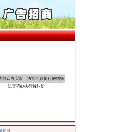
通报西安赛格商场坠亡事件
产可执”到“全额执行”
检抗诉的疑难复杂刑事案件
5死1伤，四川省安委会挂..
0家县级农商行获批解散
法官巧妙执行解纠纷
/新闻网