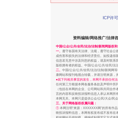
ICP许可
在谋一域中谋全局
资料编辑/网络推广/法律
中国/公众/公共/全民/法治/法制/新闻网版权
一、
遵守各国有关法律、法规，遵守社会公
成伤害和损失的法律和经济责任。如投递假
信息若无意中涉及到您的权益，请及时联系
版权拥有者的权益。中国/公众/公共/全民/法
二、
中国/公众/公共/全民/法治/法制/
康网站和报刊电视台转载，并请注明来源，
●就下列相关事宜的发生，本网不承担任何法
任何第三方根据本网各服务条款及声明中所
习近平的博鳌关键词
（包括在本网的企业、公司网站和共同合作
言的内容和反映投诉报料信息人承认本网所
本网无关。本网只是提供公众/公民/大众/
三、关于网络版权权属问题：
①
本网注明“来源：XXXXXXX网”的所有
映投诉报料信息，本网有权发布或不发布在
权的网站不得转载、摘编或利用其它方式使用