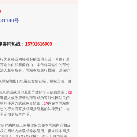
号
新中国诞生的见证
1140号
法律咨询热线：
15701616003
行为直接或间接引起的给他人或（单位）造
言论自由和新闻自由。本传媒网站中的部份
法人版权所有，网站有权先行撤除，以保护
健康网站和报刊电视台友情链接，授权合法、健
信息泄漏或其他原因导致的个人信息泄漏；
⑶
毒侵入或政府管制而造成的暂时性网站关闭
明的使用方式或免责情形；
⑺
你在本网站留
千亩耕地变“别墅”
您的行为而直接或间接引起的法律责任，与
将不定期更新本声明。
合作伙伴的网站上使用你留言在本网站内容和反
权在网站内转载或修改引用。但未经本网授
源于：XXXXXXX网”。违反上述声明者，