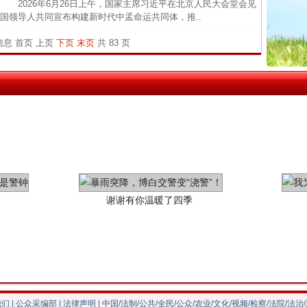
026年6月26日上午，国家主席习近平在北京人民大会堂会见
官方
国领导人共同宣布构建新时代中孟命运共同体，推..
从“无
条信息
首页
上页
下页
末页
共 83 页
最高
事故致
四川1
谢谢有你温暖了四季
我们
|
公众采编部
|
法律声明
| 中国/法制/公共/全民/公众/农业/文化/视频/检察/法院/法治