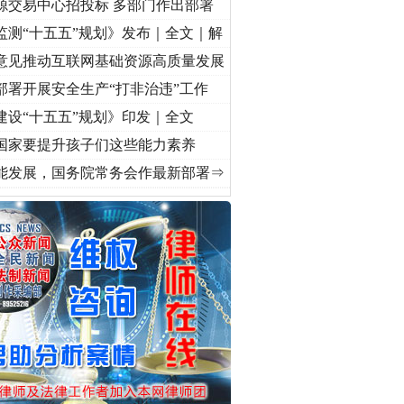
源交易中心招投标 多部门作出部署
监测“十五五”规划》发布｜全文｜解
意见推动互联网基础资源高质量发展
部署开展安全生产“打非治违”工作
建设“十五五”规划》印发｜全文
国家要提升孩子们这些能力素养
]
牢记初心使命 奋进复兴征程丨“转折之城”激荡..
·[视频]
牢记初心使命 奋进复兴征程丨红
能发展，国务院常务会作最新部署⇒
守，一别两宽：这场老年..
条伤亲情 巡回调解促和..
保费，离婚时为何要分走一..
誉，不得录用为公务员
目出狱后办书院暴力管教..
公安厅征集新型黑恶违法..