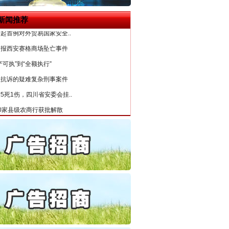
6家美国实体采取反制措..
新闻推荐
起首例对外贸易国家安全..
通报西安赛格商场坠亡事件
产可执”到“全额执行”
检抗诉的疑难复杂刑事案件
5死1伤，四川省安委会挂..
0家县级农商行获批解散
守，一别两宽：这场老年..
条伤亲情 巡回调解促和..
保费，离婚时为何要分走一..
誉，不得录用为公务员
目出狱后办书院暴力管教..
公安厅征集新型黑恶违法..
6家美国实体采取反制措..
“神药”背后的真相
起首例对外贸易国家安全..