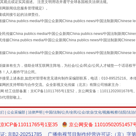
s等传媒网站同意其观点或证实其描述。 注意文明用语并遵守全球各国相关法律法规。
联网新闻信息服务管理规定
》。
接或间接引起的法律责任。
publics media/中国公众新闻China publics news/中国法制新闻Chinese l
a publics media/中国公众新闻China publics news/中国法制新闻Chinese
"炒鞋教程"里的骗局
 publics media/中国公众新闻China publics news/中国法制新闻Chinese 
publics media/中国公众新闻China publics news/中国法制新闻Chinese l
媒体有生力，借助全球互联网主阵地，为社会/公众/民众/公民人才铺垫一个话语权平
务！人人都作守法公民。
接受上述条款,如您对管理有意见请向制作采编部联系，电话：010-89525216。
媒网的支持帮助与合作交流。众全影视文化传媒（北京）有限公司独家主办 :
网 经工信部备案：京ICP备11011765号1至52，京公网安备：11011202001678号
部/代理部敬上。
我们
|
公众采编部
|
法律声明
| 中国/法制/公共/全民/公众/农业/文化/视频/检察/法院/法治
珠宝鉴定乱象
京ICP备11011765号1至35
京公网安备 11010502051457
证: 京B2-20251785
广播电视节目制作经营许可证:（京）字第3