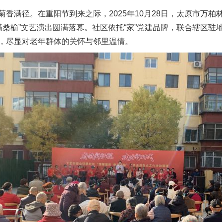
菊香满径。在重阳节到来之际，2025年10月28日，太原市万
满桑榆”文艺演出圆满落幕。社区依托“家”党建品牌，联合辖区
，尽显对老年群体的关怀与邻里温情。