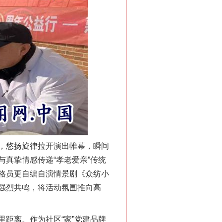
“神药”背后的真相
，悠扬旋律拉开演出帷幕，瞬间
真挚情感传递“孝老爱亲”传统
格员更自编自演情景剧《众纺小
强烈共鸣，将活动氛围推向高
法官巧妙执行解纠纷
距离。作为社区“家”党建品牌