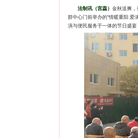
法制讯（宫蕊）
金秋送爽，
群中心门前举办的“情暖重阳 爱
演与便民服务于一体的节日盛宴