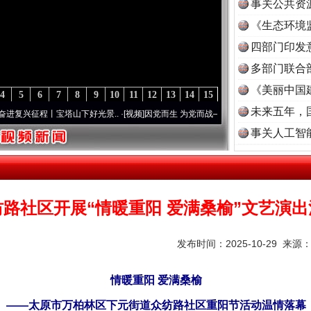
事关公共资
《生态环境
读
四部门印发
多部门联合
《美丽中国
4
5
6
7
8
9
10
11
12
13
14
15
未来五年，
丨宝塔山下好光景..
·[视频]
因党而生 为党而战——百年“纪”事⑧加强纪律..
·[视频]
牢记
事关人工智
纺路社区开展“情暖重阳 爱满桑榆”文艺演出
发布时间：2025-10-29 来源
情暖重阳 爱满桑榆
——太原市万柏林区下元街道众纺路社区重阳节活动温情落幕