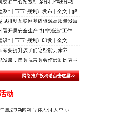
源交易中心招投标 多部门作出部署
监测“十五五”规划》发布｜全文｜解
意见推动互联网基础资源高质量发展
部署开展安全生产“打非治违”工作
建设“十五五”规划》印发｜全文
国家要提升孩子们这些能力素养
初心使命 奋进复兴征程丨“转折之城”激荡..
·[视频]
牢记初心使命 奋进复兴征程丨红船起航
能发展，国务院常务会作最新部署⇒
网络推广投稿请点击这里>>
活动
：
中国法制新闻网
字体大小[
大
中
小
]