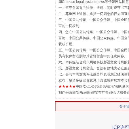
闻Chinese legal system new
一、遵守各国有关法律、法规，同时遵守《
互
二、尊重网上道德，承担一切因您的行为而直
三、中国公共传媒、中国公众传媒、中国全民传媒China 
言的一切权利。
四、您在中国公共传媒、中国公众传媒、中国全民传媒Chin
揭批美国五大"原罪"
言论，中国公共传媒、中国公众传媒、中国全民传媒China
载或引用。
五、中国公共传媒、中国公众传媒、中国全民传媒China 
员有权保留或删除其管辖留言中的任意内容。
六、本传媒结合现代网络科技影视文化传媒的新
策、影视文化传媒交流。合法有效地为公众服
七、参与本网发表评论感言即表明您已经阅读并
发布，敬请多提宝贵意见！真诚感谢您对本传
★★★★★
中国/公众/公共/全民/法治/法制/新闻
制作采编部/影视采编部/发布广告部/会议服务
关于
解纷+调解+退费，一次搞定
ICP许可