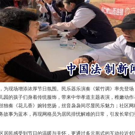
茶叶“炒上天”
为现场增添浓厚节日氛围。民乐器乐演奏《紫竹调》率先登场
儿园的孩子们身着传统服饰，带来中华孝道主题表演，稚嫩动作与
丝独奏《花儿香》婉转悠扬，丝音袅袅间尽显民乐魅力；社区网
务故事为蓝本，再现网格员为居民排忧解难的日常，引发长辈们
谢谢有你温暖了四季
民感受到节日的温暖与关怀，更通过多元形式的互动拉近邻里