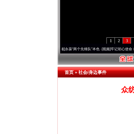
1
2
3
 深刻改变雪域高原..
·[视频]
永葆“两个先锋队”本色
·[视频]
牢记初心使命 奋进复兴征程
首页
»
社会/身边事件
众