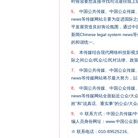
时候需要您直接寻找司法途径或上
网上购药对药下症？
5、
中国公共传媒、中国公众传媒、中国全民传媒C
news等传媒网站主要为促进国际
平发展营造良好舆论氛围，通过中国公共传媒
新闻Chinese legal sys
的和谐统一。
6、
本传媒结合现代网络科技影视文
际之间公众/民众/公民对法律、政
7、
中国公共传媒、中国公众传媒、中国全民传媒C
news等传媒网站将尽最大努力，
8、
中国公共传媒、中国公众传媒、中国全民传媒C
这是一记警钟！
news等传媒网站全面贴近公众/大
姓”和“说真话、重实事”的公众/大
9、
※ 联系方式：中国公共传媒/中
编人员身份网址：www.中国公众新闻
※ 联系电话：010-89525216。