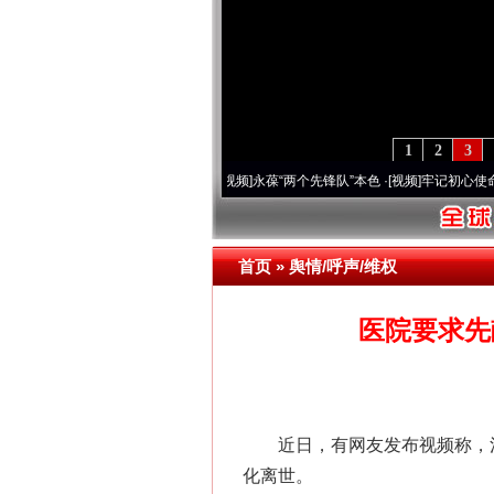
1
2
3
周年 深刻改变雪域高原..
·[视频]
永葆“两个先锋队”本色
·[视频]
牢记初心使命 奋进复兴
首页
»
舆情/呼声/维权
医院要求先
近日，有网友发布视频称，河
化离世。