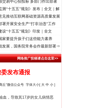
源交易中心招投标 多部门作出部署
监测“十五五”规划》发布｜全文｜解
意见推动互联网基础资源高质量发展
部署开展安全生产“打非治违”工作
建设“十五五”规划》印发｜全文
国家要提升孩子们这些能力素养
牢记初心使命 奋进复兴征程丨“转折之城”激荡..
·[视频]
牢记初心使命 奋进复兴征程丨红船
能发展，国务院常务会作最新部署⇒
网络推广投稿请点击这里>>
健委发布通报
康商丘”微信公众号
字体大小[
大
中
小
]
血，导致其17岁的女儿病情恶