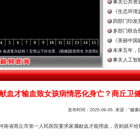
事关公共资
《生态环境
读
四部门印发
多部门联合
《美丽中国
4
5
6
7
8
9
10
11
12
13
14
15
未来五年，
征程丨宝塔山下好光景..
·[视频]
因党而生 为党而战——百年“纪”事⑧加强纪律..
·[视频]
事关人工智
献血才输血致女孩病情恶化身亡？商丘卫
发布时间：2025-06-05 来源：
“健
南省商丘市第一人民医院要求家属献血才能用血，否则就不给输