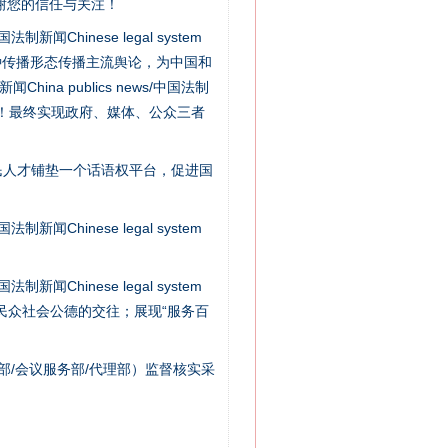
谢您的信任与关注！
“神药”背后的真相
新闻Chinese legal system
种传播形态传播主流舆论，为中国和
na publics news/中国法制
社会矛盾！最终实现政府、媒体、公众三者
民人才铺垫一个话语权平台，促进国
新闻Chinese legal system
新闻Chinese legal system
法官巧妙执行解纠纷
/民众社会公德的交往；展现“服务百
部/会议服务部/代理部）监督核实采