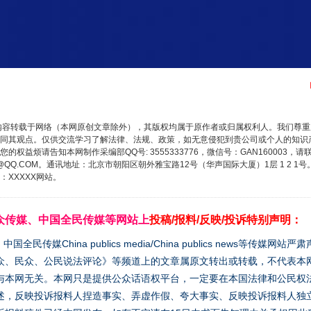
内容转载于网络（本网原创文章除外），其版权均属于原作者或归属权利人。我们尊
同其观点。仅供交流学习了解法律、法规、政策，如无意侵犯到贵公司或个人的知识
权益烦请告知本网制作采编部QQ号: 3555333776，微信号：GAN160003，请
3776@QQ.COM。通讯地址：北京市朝阳区朝外雅宝路12号（华声国际大厦）1层 1 
XXXXX网站。
众传媒、中国全民传媒等网站上
投稿/报料/反映/投诉特别声明：
媒China publics media/China publics news等传媒网
众、民众、公民说法评论》等频道上的文章属原文转出或转载，不代表本
与本网无关。本网只是提供公众话语权平台，一定要在本国法律和公民权
述，反映投诉报料人捏造事实、弄虚作假、夸大事实、反映投诉报料人独