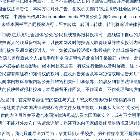
诉报料稿件已经本网发布，如有不实请在15日内书面告知理由并承担因此
全权法律责任，本网方可对外广告。党政机关部门/政法系统/社会团体/公
全民传媒China publics media/中国公众新闻China publics new
家版权。未经本网书面合同授权许可，严禁转载、转刊，转载、转刊将追诉法律
门/政法系统/社会团体/公众/公民反映投诉报料投稿时，必须留下自己
被投诉人的联系资料写全，以便本网及时与投诉人取得联系并核实投诉内
部门核实及调查被投诉人。注：如被反映投诉报料和投稿的全部或部份作
面文函加盖印章或个人加盖手印和身份证明快递北京制作采编部（地址：北
避免造成不必要的社会影响。经本网核实属实，有权先行撤除或暂时屏蔽。注
公民都有陈述权和知情权的权利，在收到告知函及本网短信或电话告知后1
人向本网投诉举报内容公开并转给相关部门和领导。如涉及到有关法律法
式的反映投诉报料投稿，本网保留不作回复、不作调查、不作处理和转发
稿已经发到，首先非常感谢您的信任与关注！您反映/投诉/报料/投稿的稿
选题要结合本国法律法规和有关文件及规章制度，只能从大量的“党政机关部
您提供的内容最终并不适合本国法律法规或涉及本国国家安全，或有不文明
我们不能对外发布广告请您谅解，您还可以向国家级媒体反映情况及通过
律咨询，我们只能尽全力而为，毕竟我们人手较少。另外传媒毕竟不是国