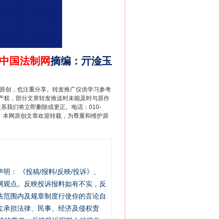
中国法制网
摘编
：
亓淦玉
重原创，也注重分享。转发推广仅供学习参考
产权，部分文章转发推送时未能及时与原作
联系我们将立即删除或更正。电话：010-
2 1号。本网原创文章欢迎转载，为尊重和维护原
站严肃声明： 《投稿/报料/反映/投诉》、
网观点。反映投诉报料如有不实，反
法范围内及规章制度行使你的言论自
立承担法律、民事、经济及侵权责