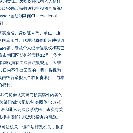
稿的责任。反映投诉报料人的稿件
众/公民反映投诉报料投稿的影视/
s/中国法制新闻Chinese legal
责任。
的真实姓名、身份证号码、单位、通
容的真实性。代理部将你所反映投诉
品内容，涉及个人或单位版权和其它
京市朝阳区朝外雅宝路12号（华声
：本网根据有关法律法规规定，为维
5日内不作出回应的，我们将视为
规由投诉举报人全权负责承担。与本
的权利。
件，我们将会认真研究核实稿件内容的
门/政法系统/社会团体/公众/公
用语和通讯无法联系核验、查实有关
法律手段解决您反映投诉的问题。
家司法机关，也不是行政机关，很多