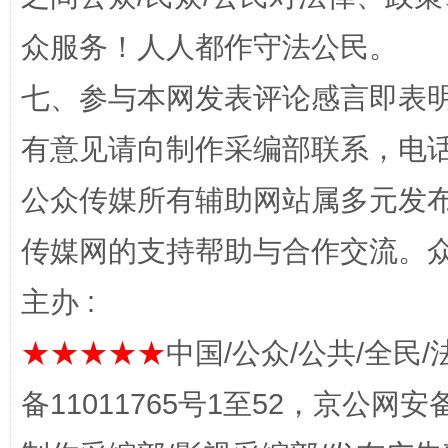
众服务！人人都作守法公民。
招工难、用工荒背后
七、参与本网发表评论感言即表明
有意见请向制作采编部联系，电话：0
公众传媒所有辅助网站属多元发
传媒网的支持帮助与合作交流。
主办 :
网上购药对药下症？
★★★★★
中国/公众/公共/全民/
备11011765号1至52，京公网安备：