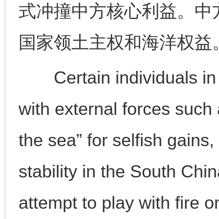
式冲撞中方核心利益。中
国家领土主权和海洋权益
Certain individuals in t
with external forces such a
the sea” for selfish gain
stability in the South Ch
attempt to play with fire 