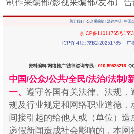
制作采编部/影视采编部/发布广告
关于我们
|
公众采编部
|
法律声明
| 中国
京ICP备11011765号1至3
这是一记警钟！
谢
ICP许可证: 京B2-20251785
广
资料编辑/网络推广/法律咨询专线：
010-89525216
QQ
中国/公众/公共/全民/法治/法
一、
遵守各国有关法律、法规，
规及行业规定和网络职业道德，
今
间接引起的给他人或（单位）造
在谋一域中谋全局
递假新闻造成社会影响的，本网