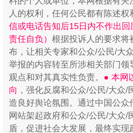
料的个人或单位，本网根据有关
招工难、用工荒背后
人的权利，任何公民都有陈述权
信或电话告知后15日内不作出
责任自负）
根据投诉人的要求将
布，让相关专家和公众/公民/大
举报的内容转至所涉相关部门领
观点和对其真实性负责。
● 本
向
，强化反腐和公众/公民/大众
造良好舆论氛围。通过中国公众传
网站架起政府和公众/公民/大众
盾，促进社会大发展，最终实现政