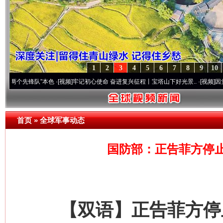
1
2
3
4
5
6
7
8
9
10
锋队”本色
·[视频]
牢记初心使命 奋进复兴征程丨宝塔山下好光景..
·[视频]
因党而生 为党
首页
»
全球军事动态
国防部：正告菲方停
【双语】正告菲方停止