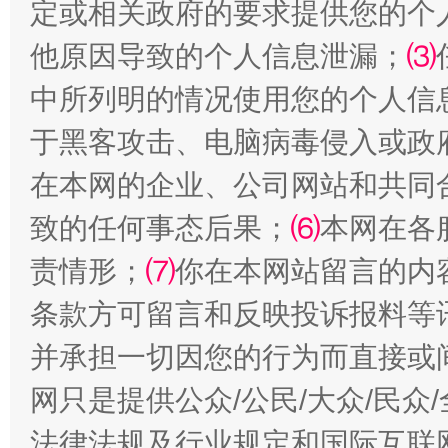
定或相关政府的要求提供您的个
生
“刷贴”乱象丛生
他原因导致的个人信息泄漏；
⑶
中所列明的情况使用您的个人信
于黑客攻击、电脑病毒侵入或政
在本网的企业、公司网站和共同
致的任何事态后果；
⑹
本网在各
责情形；
⑺
你在本网站留言的内
揭批美国五大"原罪"
"炒
条款方可留言和反映投诉报料等
并承担一切因您的行为而直接或
网只是提供公众/公民/大众/民
法律法规及行业规定和国际互联