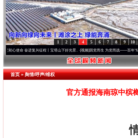
1
2
3
4
5
6
7
8
9
10
 奋进复兴征程丨宝塔山下好光景..
·[视频]
因党而生 为党而战——百年“纪”事⑧加强纪律
首页
»
舆情/呼声/维权
官方通报海南琼中槟