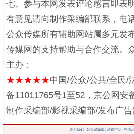
七、参与本网发表评论感言即表明
有意见请向制作采编部联系，电话：0
这是一记警钟！
谢
公众传媒所有辅助网站属多元发
传媒网的支持帮助与合作交流。
主办 :
★★★★★
中国/公众/公共/全民/
备11011765号1至52，京公网安备：
制作采编部/影视采编部/发布广告
今
在谋一域中谋全局
关于我们
|
公众采编部
|
法律声明
| 中国