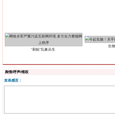
生
“刷贴”乱象丛生
舆情/呼声/维权
揭批美国五大"原罪"
"炒
发表感言：