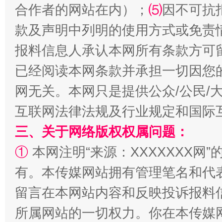
合作者的网站在内）；
⑸
因不可抗
款及声明中列明的使用方式或免责
解纷+调解+退费，一次搞定
报料信息人承认本网所有条款方可
已经阅读本网条款并承担一切因您
网无关。本网只是提供公众/公民/
互联网法律法规及行业规定和国际
三、关于网络版权权属问题：
①
本网注明“来源：XXXXXXX网”
有。本传媒网站拥有管理笔名和代
站台名比不上好声名
留言在本网站内容和反映投诉报料
所属网站的一切权力。你在本传媒